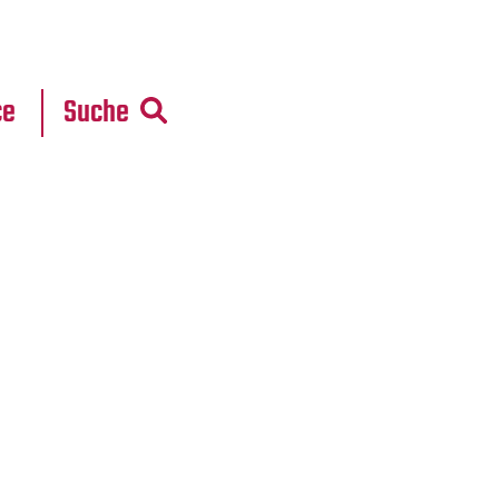
r
daten
ce
Suche