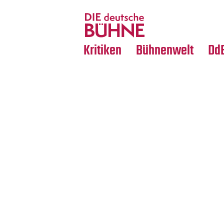
Tanz
Nachrufe
Crossover
Medientipps
Kritiken
Bühnenwelt
Dd