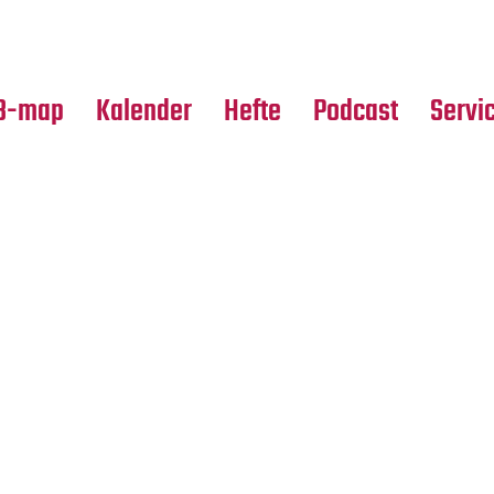
Premierensuche
Alle Hefte
Partne
Festival-Planer
Leseproben
Media
B-map
Kalender
Hefte
Podcast
Servi