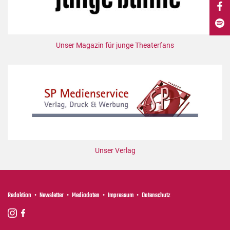
DdB-map
Kalender
Premierensuche
Unser Magazin für junge Theaterfans
Festival-Planer
Hefte
Alle Hefte
Leseproben
Podcast
Service
Unser Verlag
Shop / Abo
Newsletter
Redaktion
Redaktion
Newsletter
Mediadaten
Impressum
Datenschutz
Autor:innen
Partner