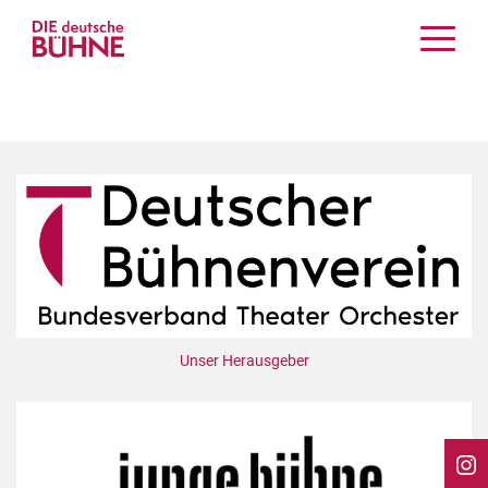
Kritiken
Schauspiel
Musiktheater
Tanz
Crossover
Bühnenwelt
Festivals & Veranstaltungen
Menschen & Theater
Themen
Unser Herausgeber
Internationales
Nachrufe
Medientipps