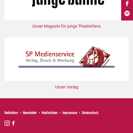
DdB-map
Kalender
Premierensuche
Unser Magazin für junge Theaterfans
Festival-Planer
Hefte
Alle Hefte
Leseproben
Podcast
Service
Unser Verlag
Shop / Abo
Newsletter
Redaktion
Redaktion
Newsletter
Mediadaten
Impressum
Datenschutz
Autor:innen
Partner