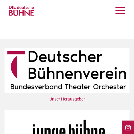
Kritiken
Schauspiel
Musiktheater
Tanz
Crossover
Bühnenwelt
Festivals & Veranstaltungen
Menschen & Theater
Themen
Unser Herausgeber
Internationales
Nachrufe
Medientipps