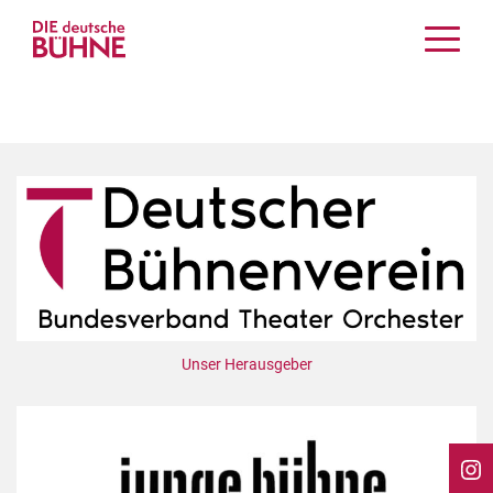
Kritiken
Schauspiel
Musiktheater
Tanz
Crossover
Bühnenwelt
Festivals & Veranstaltungen
Menschen & Theater
Themen
Unser Herausgeber
Internationales
Nachrufe
Medientipps