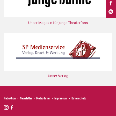
DdB-map
Kalender
Premierensuche
Unser Magazin für junge Theaterfans
Festival-Planer
Hefte
Alle Hefte
Leseproben
Podcast
Service
Unser Verlag
Shop / Abo
Newsletter
Redaktion
Redaktion
Newsletter
Mediadaten
Impressum
Datenschutz
Autor:innen
Partner