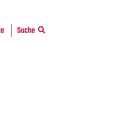
r
daten
ce
Suche