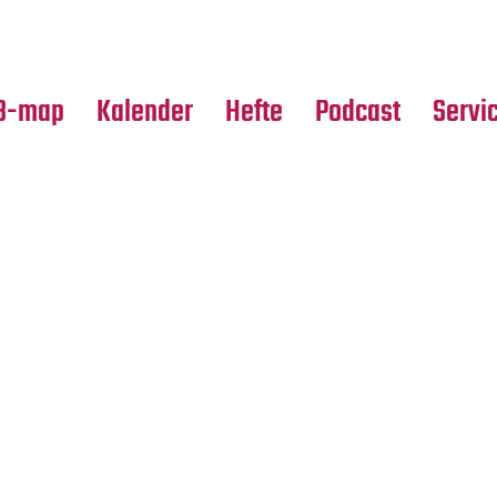
Premierensuche
Alle Hefte
Partne
Festival-Planer
Leseproben
Media
B-map
Kalender
Hefte
Podcast
Servi