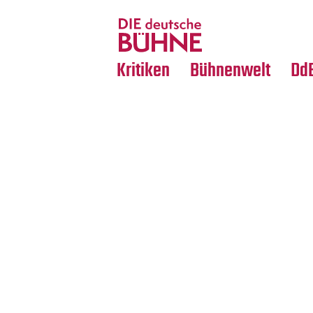
Tanz
Nachrufe
Crossover
Medientipps
Kritiken
Bühnenwelt
Dd