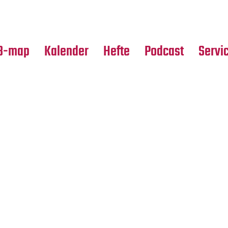
Premierensuche
Alle Hefte
Partne
Festival-Planer
Leseproben
Media
B-map
Kalender
Hefte
Podcast
Servi