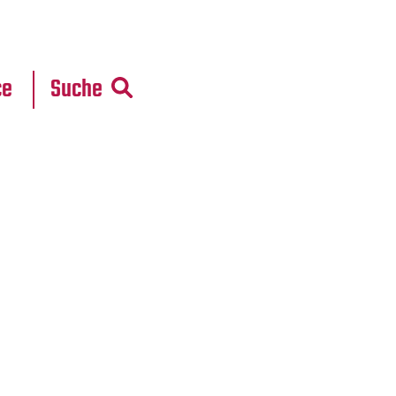
r
daten
ce
Suche