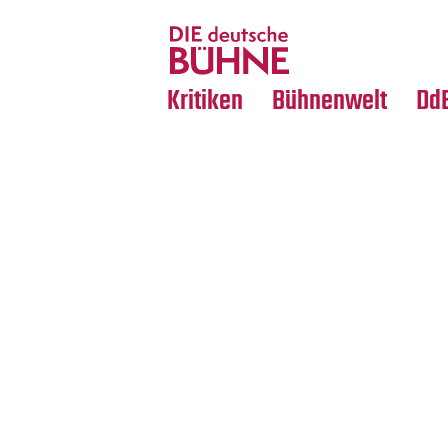
Tanz
Nachrufe
Crossover
Medientipps
Kritiken
Bühnenwelt
Dd