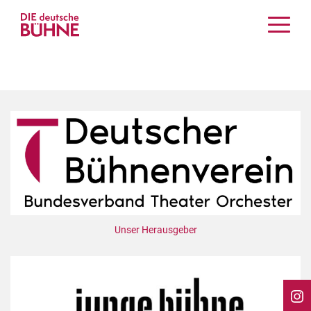
Kritiken
Schauspiel
Musiktheater
Tanz
Crossover
Bühnenwelt
Festivals & Veranstaltungen
Menschen & Theater
Themen
Unser Herausgeber
Internationales
Nachrufe
Medientipps