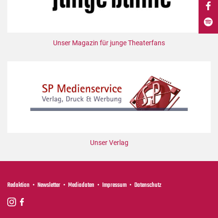
DdB-map
Kalender
Premierensuche
Unser Magazin für junge Theaterfans
Festival-Planer
Hefte
Alle Hefte
Leseproben
Podcast
Service
Unser Verlag
Shop / Abo
Newsletter
Redaktion
Redaktion
Newsletter
Mediadaten
Impressum
Datenschutz
Autor:innen
Partner