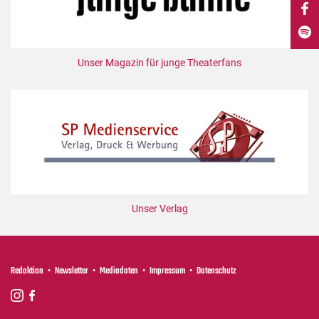
DdB-map
Kalender
Premierensuche
Unser Magazin für junge Theaterfans
Festival-Planer
Hefte
Alle Hefte
Leseproben
Podcast
Service
Unser Verlag
Shop / Abo
Newsletter
Redaktion
Redaktion
Newsletter
Mediadaten
Impressum
Datenschutz
Autor:innen
Partner