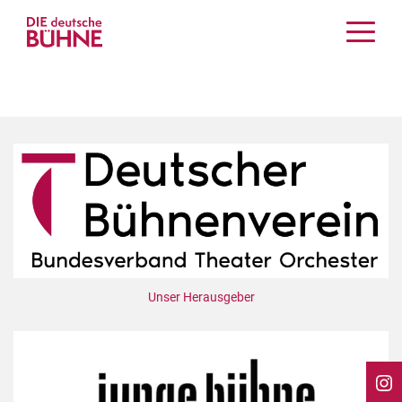
Kritiken
Schauspiel
Musiktheater
Tanz
Crossover
Bühnenwelt
Festivals & Veranstaltungen
Menschen & Theater
Themen
Unser Herausgeber
Internationales
Nachrufe
Medientipps