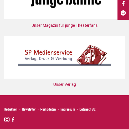
DdB-map
Kalender
Premierensuche
Unser Magazin für junge Theaterfans
Festival-Planer
Hefte
Alle Hefte
Leseproben
Podcast
Service
Unser Verlag
Shop / Abo
Newsletter
Redaktion
Redaktion
Newsletter
Mediadaten
Impressum
Datenschutz
Autor:innen
Partner