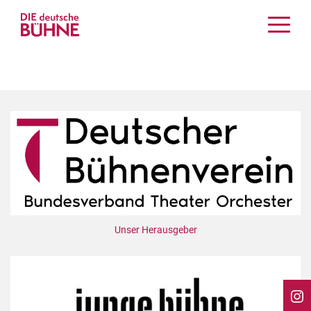
Kritiken
Schauspiel
Musiktheater
Tanz
Crossover
Bühnenwelt
Festivals & Veranstaltungen
Menschen & Theater
Themen
Unser Herausgeber
Internationales
Nachrufe
Medientipps