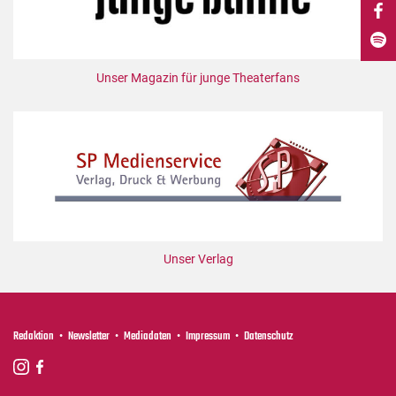
DdB-map
Kalender
Premierensuche
Unser Magazin für junge Theaterfans
Festival-Planer
Hefte
Alle Hefte
Leseproben
Podcast
Service
Unser Verlag
Shop / Abo
Newsletter
Redaktion
Redaktion
Newsletter
Mediadaten
Impressum
Datenschutz
Autor:innen
Partner