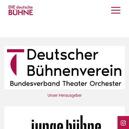
Kritiken
Schauspiel
Musiktheater
Tanz
Crossover
Bühnenwelt
Festivals & Veranstaltungen
Menschen & Theater
Themen
Unser Herausgeber
Internationales
Nachrufe
Medientipps