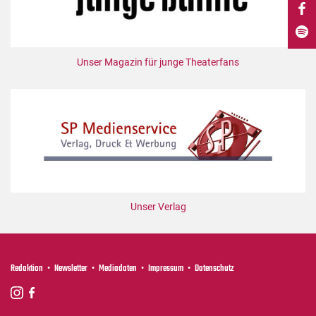
DdB-map
Kalender
Premierensuche
Unser Magazin für junge Theaterfans
Festival-Planer
Hefte
Alle Hefte
Leseproben
Podcast
Service
Unser Verlag
Shop / Abo
Newsletter
Redaktion
Redaktion
Newsletter
Mediadaten
Impressum
Datenschutz
Autor:innen
Partner