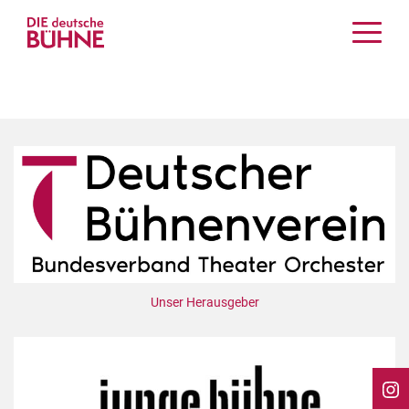
Kritiken
Schauspiel
Musiktheater
Tanz
Crossover
Bühnenwelt
Festivals & Veranstaltungen
Menschen & Theater
Themen
Unser Herausgeber
Internationales
Nachrufe
Medientipps