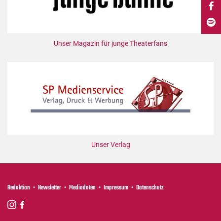
DdB-map
Kalender
Premierensuche
Unser Magazin für junge Theaterfans
Festival-Planer
Hefte
Alle Hefte
Leseproben
Podcast
Service
Unser Verlag
Shop / Abo
Newsletter
Redaktion
Redaktion
Newsletter
Mediadaten
Impressum
Datenschutz
Autor:innen
Partner