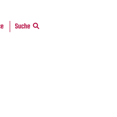
r
daten
ce
Suche