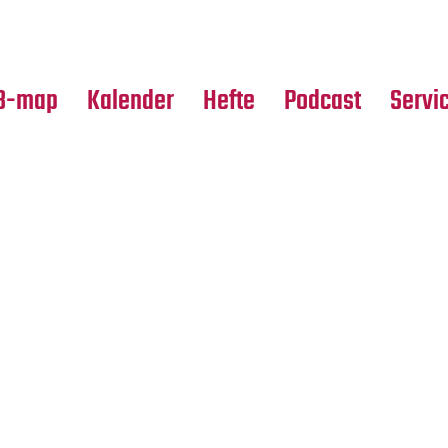
Premierensuche
Alle Hefte
Partne
Festival-Planer
Leseproben
Media
B-map
Kalender
Hefte
Podcast
Servi