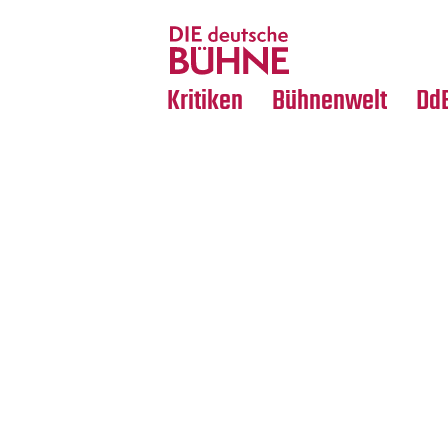
Tanz
Nachrufe
Crossover
Medientipps
Kritiken
Bühnenwelt
Dd