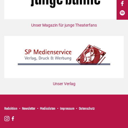
DdB-map
Kalender
Premierensuche
Unser Magazin für junge Theaterfans
Festival-Planer
Hefte
Alle Hefte
Leseproben
Podcast
Service
Unser Verlag
Shop / Abo
Newsletter
Redaktion
Redaktion
Newsletter
Mediadaten
Impressum
Datenschutz
Autor:innen
Partner