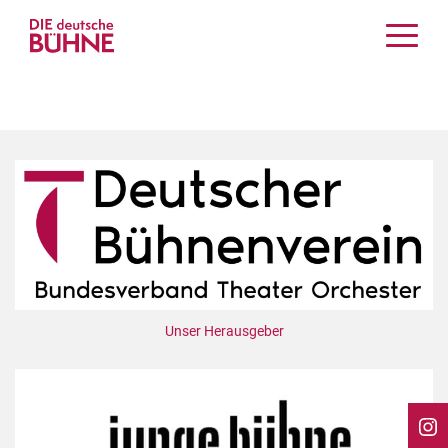
Kritiken
Schauspiel
Musiktheater
Tanz
Crossover
Bühnenwelt
Festivals & Veranstaltungen
Menschen & Theater
Themen
Unser Herausgeber
Internationales
Nachrufe
Medientipps