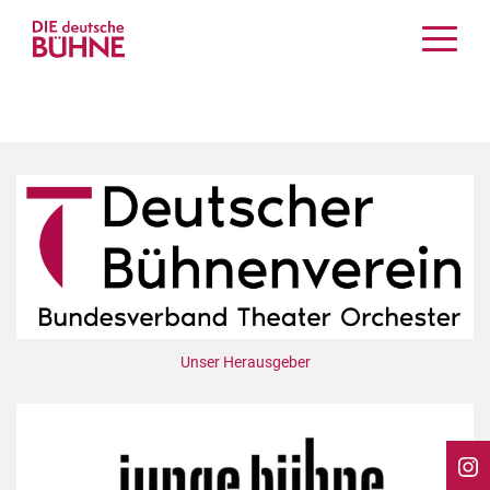
Kritiken
Schauspiel
Musiktheater
Tanz
Crossover
Bühnenwelt
Festivals & Veranstaltungen
Menschen & Theater
Themen
Unser Herausgeber
Internationales
Nachrufe
Medientipps