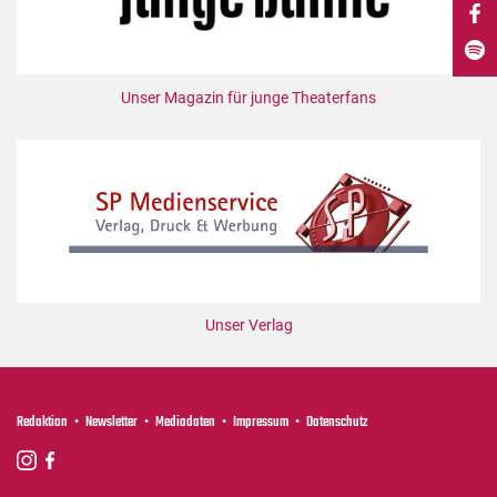
DdB-map
Kalender
Premierensuche
Unser Magazin für junge Theaterfans
Festival-Planer
Hefte
Alle Hefte
Leseproben
Podcast
Service
Unser Verlag
Shop / Abo
Newsletter
Redaktion
Redaktion
Newsletter
Mediadaten
Impressum
Datenschutz
Autor:innen
Partner