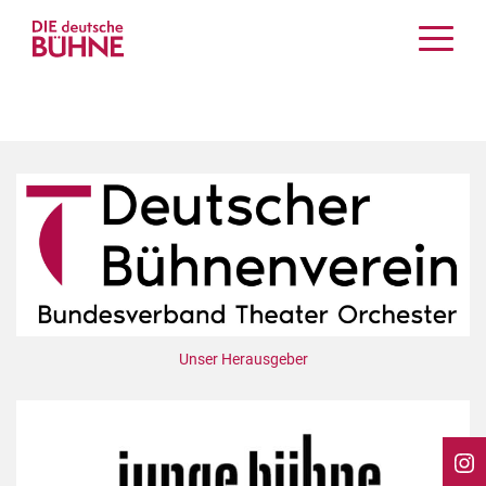
Kritiken
Schauspiel
Musiktheater
Tanz
Crossover
Bühnenwelt
Festivals & Veranstaltungen
Menschen & Theater
Themen
Unser Herausgeber
Internationales
Nachrufe
Medientipps