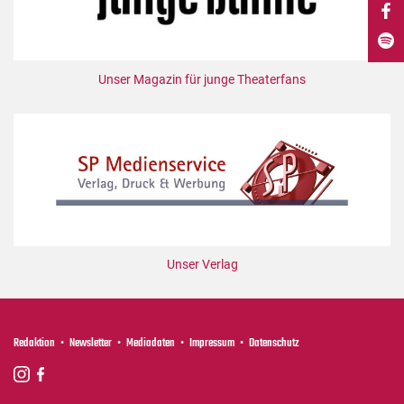
DdB-map
Kalender
Premierensuche
Unser Magazin für junge Theaterfans
Festival-Planer
Hefte
Alle Hefte
Leseproben
Podcast
Service
Unser Verlag
Shop / Abo
Newsletter
Redaktion
Redaktion
Newsletter
Mediadaten
Impressum
Datenschutz
Autor:innen
Partner