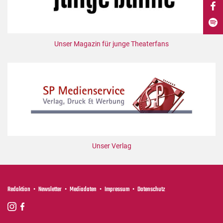
DdB-map
Kalender
Premierensuche
Unser Magazin für junge Theaterfans
Festival-Planer
Hefte
Alle Hefte
Leseproben
Podcast
Service
Unser Verlag
Shop / Abo
Newsletter
Redaktion
Redaktion
Newsletter
Mediadaten
Impressum
Datenschutz
Autor:innen
Partner