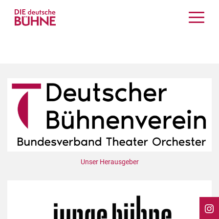
Kritiken
Schauspiel
Musiktheater
Tanz
Crossover
Bühnenwelt
Festivals & Veranstaltungen
Menschen & Theater
Themen
Unser Herausgeber
Internationales
Nachrufe
Medientipps