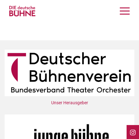
Kritiken
Schauspiel
Musiktheater
Tanz
Crossover
Bühnenwelt
Festivals & Veranstaltungen
Menschen & Theater
Themen
Unser Herausgeber
Internationales
Nachrufe
Medientipps