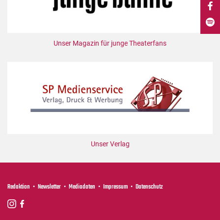
DdB-map
Kalender
Premierensuche
Unser Magazin für junge Theaterfans
Festival-Planer
Hefte
Alle Hefte
Leseproben
Podcast
Service
Unser Verlag
Shop / Abo
Newsletter
Redaktion
Redaktion
Newsletter
Mediadaten
Impressum
Datenschutz
Autor:innen
Partner