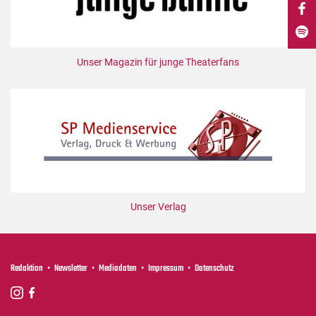
DdB-map
Kalender
Premierensuche
Unser Magazin für junge Theaterfans
Festival-Planer
Hefte
Alle Hefte
Leseproben
Podcast
Service
Unser Verlag
Shop / Abo
Newsletter
Redaktion
Redaktion
Newsletter
Mediadaten
Impressum
Datenschutz
Autor:innen
Partner