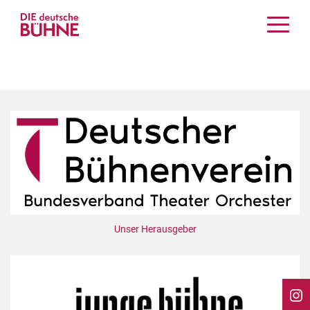
Kritiken
Schauspiel
Musiktheater
Tanz
Crossover
Bühnenwelt
Festivals & Veranstaltungen
Menschen & Theater
Themen
Unser Herausgeber
Internationales
Nachrufe
Medientipps