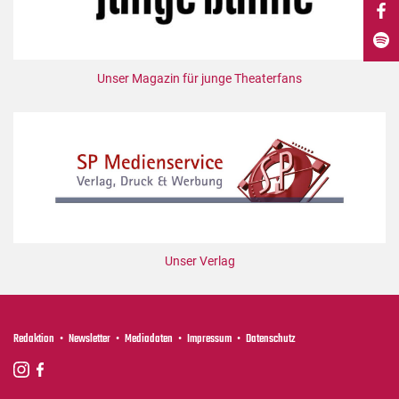
DdB-map
Kalender
Premierensuche
Unser Magazin für junge Theaterfans
Festival-Planer
Hefte
Alle Hefte
Leseproben
Podcast
Service
Unser Verlag
Shop / Abo
Newsletter
Redaktion
Redaktion
Newsletter
Mediadaten
Impressum
Datenschutz
Autor:innen
Partner