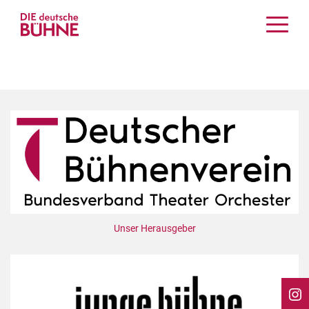
Kritiken
Schauspiel
Musiktheater
Tanz
Crossover
Bühnenwelt
Festivals & Veranstaltungen
Menschen & Theater
Themen
Unser Herausgeber
Internationales
Nachrufe
Medientipps