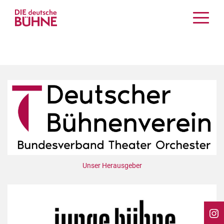
Kritiken
Schauspiel
Musiktheater
Tanz
Crossover
Bühnenwelt
Festivals & Veranstaltungen
Menschen & Theater
Themen
Unser Herausgeber
Internationales
Nachrufe
Medientipps