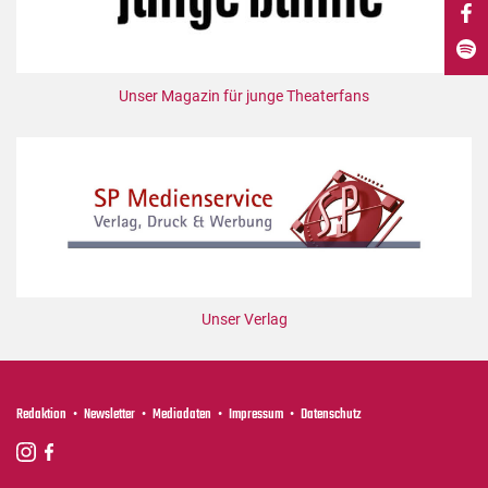
DdB-map
Kalender
Premierensuche
Unser Magazin für junge Theaterfans
Festival-Planer
Hefte
Alle Hefte
Leseproben
Podcast
Service
Unser Verlag
Shop / Abo
Newsletter
Redaktion
Redaktion
Newsletter
Mediadaten
Impressum
Datenschutz
Autor:innen
Partner