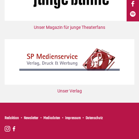
DdB-map
Kalender
Premierensuche
Unser Magazin für junge Theaterfans
Festival-Planer
Hefte
Alle Hefte
Leseproben
Podcast
Service
Unser Verlag
Shop / Abo
Newsletter
Redaktion
Redaktion
Newsletter
Mediadaten
Impressum
Datenschutz
Autor:innen
Partner