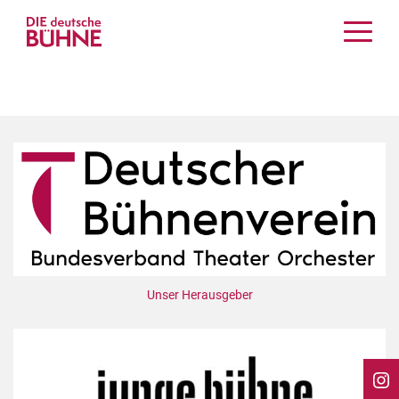
Kritiken
Schauspiel
Musiktheater
Tanz
Crossover
Bühnenwelt
Festivals & Veranstaltungen
Menschen & Theater
Themen
Unser Herausgeber
Internationales
Nachrufe
Medientipps