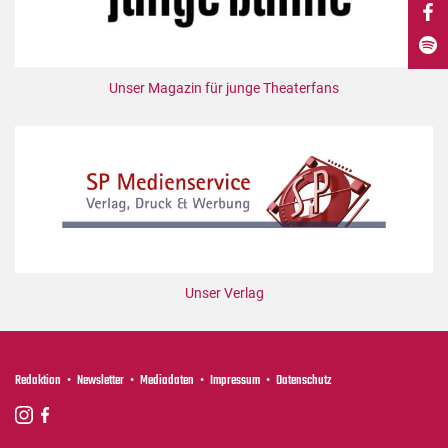
DdB-map
Kalender
Premierensuche
Unser Magazin für junge Theaterfans
Festival-Planer
Hefte
Alle Hefte
Leseproben
Podcast
Service
Unser Verlag
Shop / Abo
Newsletter
Redaktion
Redaktion
Newsletter
Mediadaten
Impressum
Datenschutz
Autor:innen
Partner