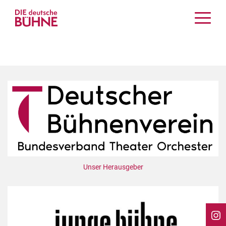
Kritiken
Schauspiel
Musiktheater
Tanz
Crossover
Bühnenwelt
Festivals & Veranstaltungen
Menschen & Theater
Themen
Unser Herausgeber
Internationales
Nachrufe
Medientipps