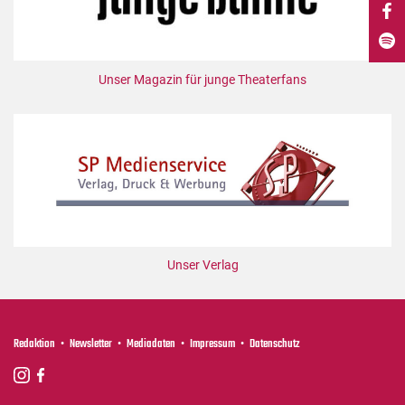
DdB-map
Kalender
Premierensuche
Unser Magazin für junge Theaterfans
Festival-Planer
Hefte
Alle Hefte
Leseproben
Podcast
Service
Unser Verlag
Shop / Abo
Newsletter
Redaktion
Redaktion
Newsletter
Mediadaten
Impressum
Datenschutz
Autor:innen
Partner