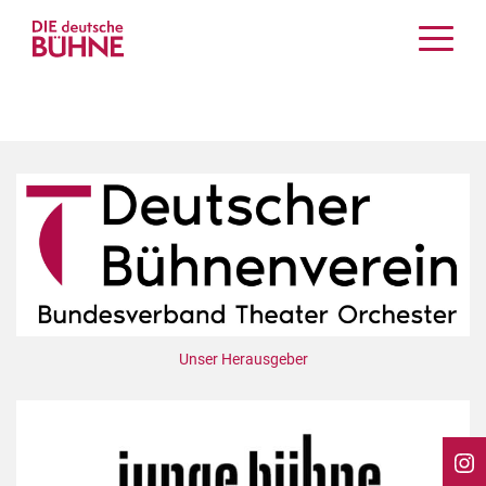
Kritiken
Schauspiel
Musiktheater
Tanz
Crossover
Bühnenwelt
Festivals & Veranstaltungen
Menschen & Theater
Themen
Unser Herausgeber
Internationales
Nachrufe
Medientipps