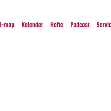
Premierensuche
Alle Hefte
Partne
Festival-Planer
Leseproben
Media
B-map
Kalender
Hefte
Podcast
Servi