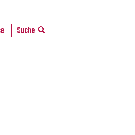
r
daten
ce
Suche