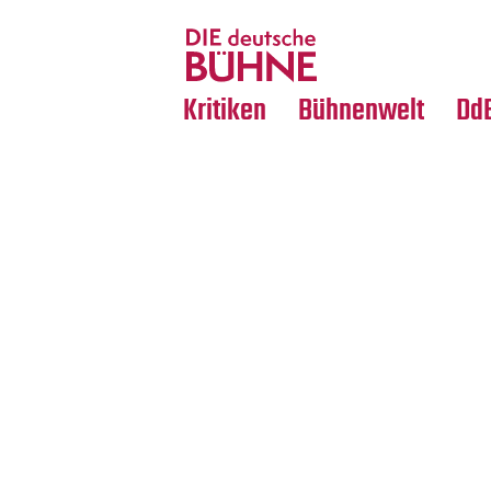
Tanz
Nachrufe
Crossover
Medientipps
Kritiken
Bühnenwelt
Dd