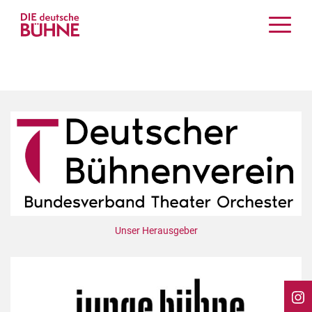
Kritiken
Schauspiel
Musiktheater
Tanz
Crossover
Bühnenwelt
Festivals & Veranstaltungen
Menschen & Theater
Themen
Unser Herausgeber
Internationales
Nachrufe
Medientipps