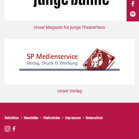
DdB-map
Kalender
Premierensuche
Unser Magazin für junge Theaterfans
Festival-Planer
Hefte
Alle Hefte
Leseproben
Podcast
Service
Unser Verlag
Shop / Abo
Newsletter
Redaktion
Redaktion
Newsletter
Mediadaten
Impressum
Datenschutz
Autor:innen
Partner