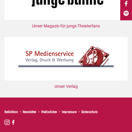
DdB-map
Kalender
Premierensuche
Unser Magazin für junge Theaterfans
Festival-Planer
Hefte
Alle Hefte
Leseproben
Podcast
Service
Unser Verlag
Shop / Abo
Newsletter
Redaktion
Redaktion
Newsletter
Mediadaten
Impressum
Datenschutz
Autor:innen
Partner