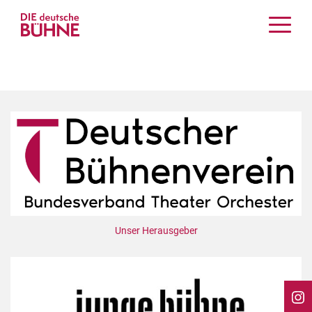
Kritiken
Schauspiel
Musiktheater
Tanz
Crossover
Bühnenwelt
Festivals & Veranstaltungen
Menschen & Theater
Themen
Unser Herausgeber
Internationales
Nachrufe
Medientipps