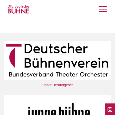
Kritiken
Schauspiel
Musiktheater
Tanz
Crossover
Bühnenwelt
Festivals & Veranstaltungen
Menschen & Theater
Themen
Unser Herausgeber
Internationales
Nachrufe
Medientipps