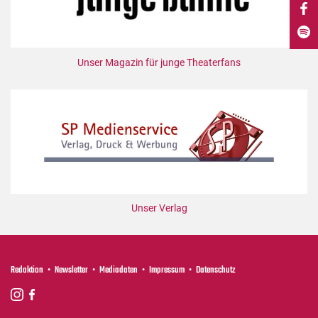
DdB-map
Kalender
Premierensuche
Unser Magazin für junge Theaterfans
Festival-Planer
Hefte
Alle Hefte
Leseproben
Podcast
Service
Unser Verlag
Shop / Abo
Newsletter
Redaktion
Redaktion
Newsletter
Mediadaten
Impressum
Datenschutz
Autor:innen
Partner