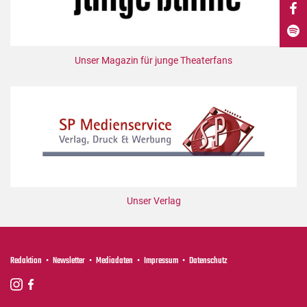
DdB-map
Kalender
Premierensuche
Unser Magazin für junge Theaterfans
Festival-Planer
Hefte
Alle Hefte
Leseproben
Podcast
Service
Unser Verlag
Shop / Abo
Newsletter
Redaktion
Redaktion
Newsletter
Mediadaten
Impressum
Datenschutz
Autor:innen
Partner