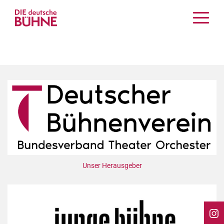
Kritiken
Schauspiel
Musiktheater
Tanz
Crossover
Bühnenwelt
Festivals & Veranstaltungen
Menschen & Theater
Themen
Unser Herausgeber
Internationales
Nachrufe
Medientipps