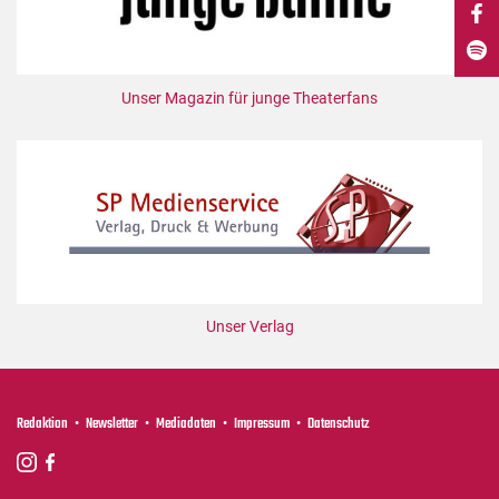
DdB-map
Kalender
Premierensuche
Unser Magazin für junge Theaterfans
Festival-Planer
Hefte
Alle Hefte
Leseproben
Podcast
Service
Unser Verlag
Shop / Abo
Newsletter
Redaktion
Redaktion
Newsletter
Mediadaten
Impressum
Datenschutz
Autor:innen
Partner