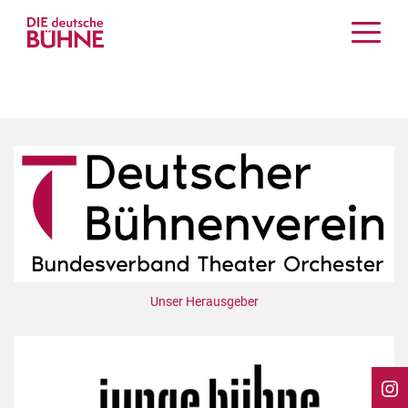
Kritiken
Schauspiel
Musiktheater
Tanz
Crossover
Bühnenwelt
Festivals & Veranstaltungen
Menschen & Theater
Themen
Unser Herausgeber
Internationales
Nachrufe
Medientipps