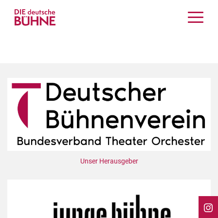
Kritiken
Schauspiel
Musiktheater
Tanz
Crossover
Bühnenwelt
Festivals & Veranstaltungen
Menschen & Theater
Themen
Unser Herausgeber
Internationales
Nachrufe
Medientipps