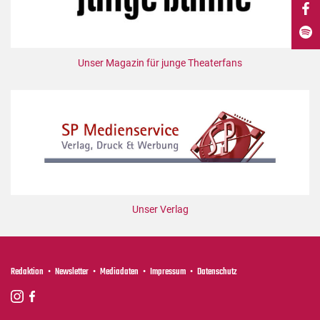
DdB-map
Kalender
Premierensuche
Unser Magazin für junge Theaterfans
Festival-Planer
Hefte
Alle Hefte
Leseproben
Podcast
Service
Unser Verlag
Shop / Abo
Newsletter
Redaktion
Redaktion
Newsletter
Mediadaten
Impressum
Datenschutz
Autor:innen
Partner