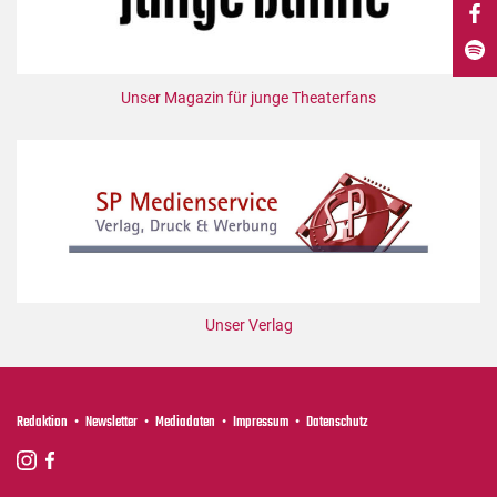
DdB-map
Kalender
Premierensuche
Unser Magazin für junge Theaterfans
Festival-Planer
Hefte
Alle Hefte
Leseproben
Podcast
Service
Unser Verlag
Shop / Abo
Newsletter
Redaktion
Redaktion
Newsletter
Mediadaten
Impressum
Datenschutz
Autor:innen
Partner