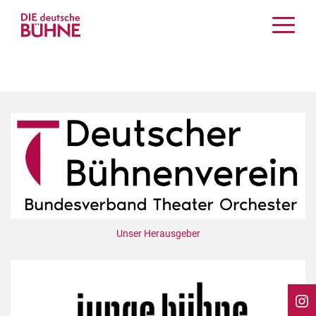
Kritiken
Schauspiel
Musiktheater
Tanz
Crossover
Bühnenwelt
Festivals & Veranstaltungen
Menschen & Theater
Themen
Unser Herausgeber
Internationales
Nachrufe
Medientipps