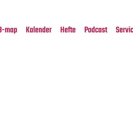
Premierensuche
Alle Hefte
Partne
Festival-Planer
Leseproben
Media
B-map
Kalender
Hefte
Podcast
Servi