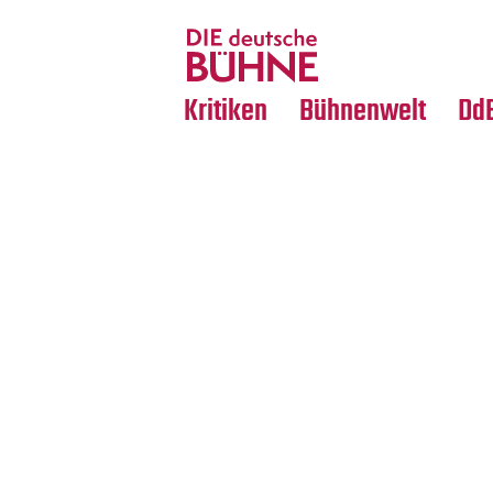
Tanz
Nachrufe
Crossover
Medientipps
Kritiken
Bühnenwelt
Dd