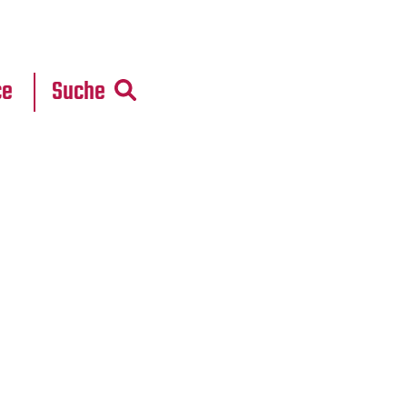
r
daten
ce
Suche