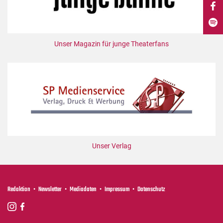
DdB-map
Kalender
Premierensuche
Unser Magazin für junge Theaterfans
Festival-Planer
Hefte
Alle Hefte
Leseproben
Podcast
Service
Unser Verlag
Shop / Abo
Newsletter
Redaktion
Redaktion
Newsletter
Mediadaten
Impressum
Datenschutz
Autor:innen
Partner