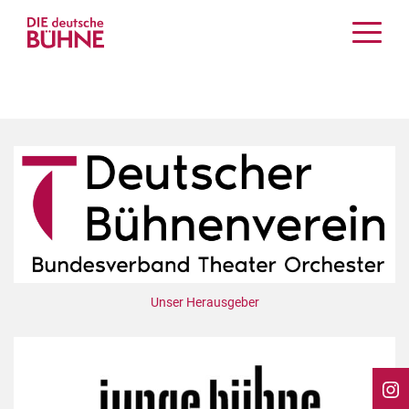
Kritiken
Schauspiel
Musiktheater
Tanz
Crossover
Bühnenwelt
Festivals & Veranstaltungen
Menschen & Theater
Themen
Unser Herausgeber
Internationales
Nachrufe
Medientipps