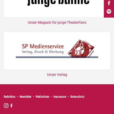
DdB-map
Kalender
Premierensuche
Unser Magazin für junge Theaterfans
Festival-Planer
Hefte
Alle Hefte
Leseproben
Podcast
Service
Unser Verlag
Shop / Abo
Newsletter
Redaktion
Redaktion
Newsletter
Mediadaten
Impressum
Datenschutz
Autor:innen
Partner