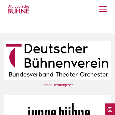
Kritiken
Schauspiel
Musiktheater
Tanz
Crossover
Bühnenwelt
Festivals & Veranstaltungen
Menschen & Theater
Themen
Unser Herausgeber
Internationales
Nachrufe
Medientipps