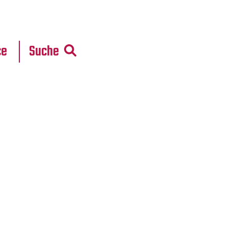
r
daten
ce
Suche