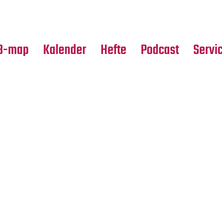
Premierensuche
Alle Hefte
Partne
Festival-Planer
Leseproben
Media
B-map
Kalender
Hefte
Podcast
Servi