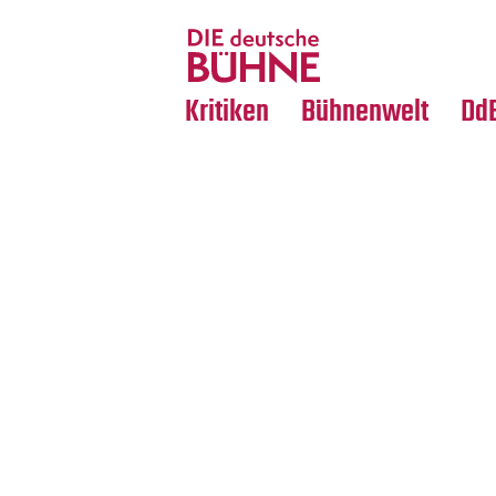
Tanz
Nachrufe
Crossover
Medientipps
Kritiken
Bühnenwelt
Dd