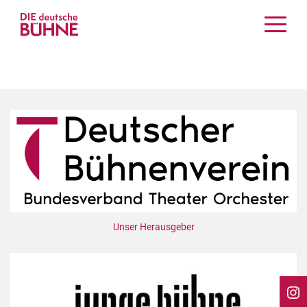
Kritiken
Schauspiel
Musiktheater
Tanz
Crossover
Bühnenwelt
Festivals & Veranstaltungen
Menschen & Theater
Themen
Unser Herausgeber
Internationales
Nachrufe
Medientipps