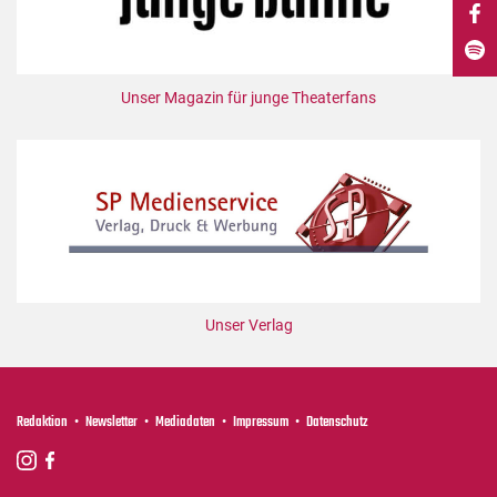
DdB-map
Kalender
Premierensuche
Unser Magazin für junge Theaterfans
Festival-Planer
Hefte
Alle Hefte
Leseproben
Podcast
Service
Unser Verlag
Shop / Abo
Newsletter
Redaktion
Redaktion
Newsletter
Mediadaten
Impressum
Datenschutz
Autor:innen
Partner