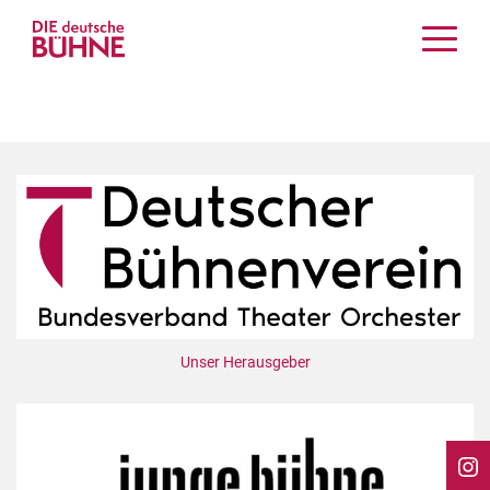
Kritiken
Schauspiel
Musiktheater
Tanz
Crossover
Bühnenwelt
Festivals & Veranstaltungen
Menschen & Theater
Themen
Unser Herausgeber
Internationales
Nachrufe
Medientipps