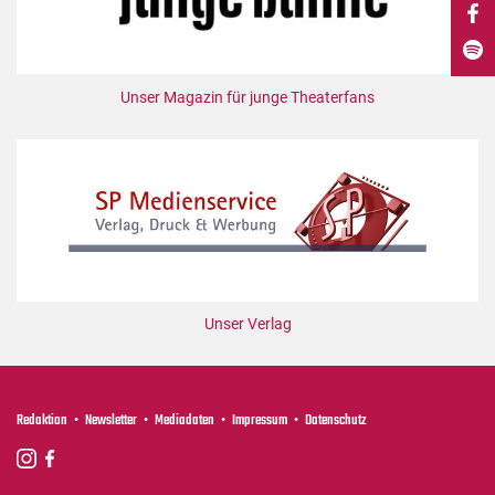
DdB-map
Kalender
Premierensuche
Unser Magazin für junge Theaterfans
Festival-Planer
Hefte
Alle Hefte
Leseproben
Podcast
Service
Unser Verlag
Shop / Abo
Newsletter
Redaktion
Redaktion
Newsletter
Mediadaten
Impressum
Datenschutz
Autor:innen
Partner