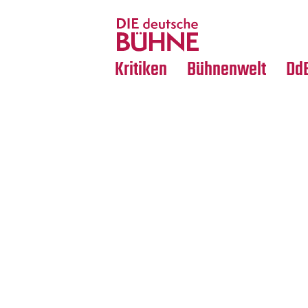
Tanz
Nachrufe
Crossover
Medientipps
Kritiken
Bühnenwelt
Dd