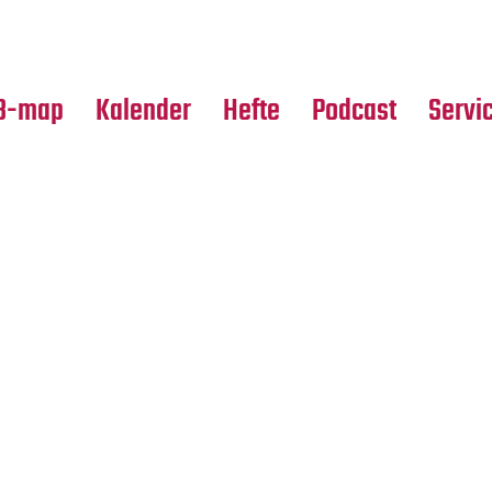
Premierensuche
Alle Hefte
Partne
Festival-Planer
Leseproben
Media
B-map
Kalender
Hefte
Podcast
Servi