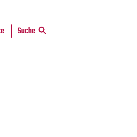
r
daten
ce
Suche