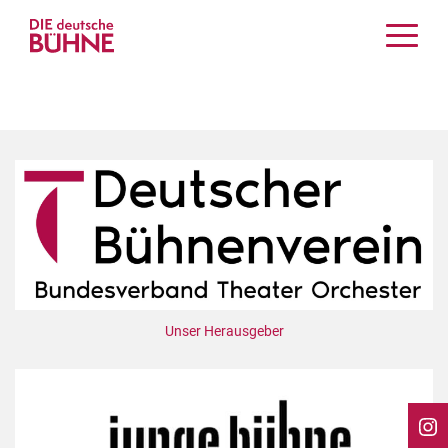
Kritiken
Schauspiel
Musiktheater
Tanz
Crossover
Bühnenwelt
Festivals & Veranstaltungen
Menschen & Theater
Themen
Unser Herausgeber
Internationales
Nachrufe
Medientipps