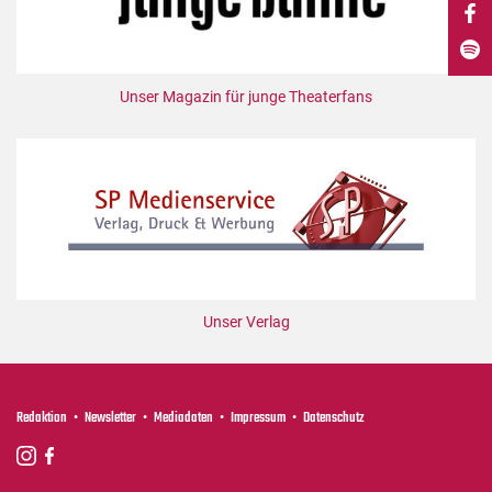
DdB-map
Kalender
Premierensuche
Unser Magazin für junge Theaterfans
Festival-Planer
Hefte
Alle Hefte
Leseproben
Podcast
Service
Unser Verlag
Shop / Abo
Newsletter
Redaktion
Redaktion
Newsletter
Mediadaten
Impressum
Datenschutz
Autor:innen
Partner