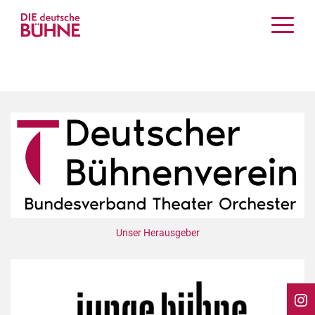
Kritiken
Schauspiel
Musiktheater
Tanz
Crossover
Bühnenwelt
Festivals & Veranstaltungen
Menschen & Theater
Themen
Unser Herausgeber
Internationales
Nachrufe
Medientipps