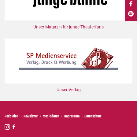
DdB-map
Kalender
Premierensuche
Unser Magazin für junge Theaterfans
Festival-Planer
Hefte
Alle Hefte
Leseproben
Podcast
Service
Unser Verlag
Shop / Abo
Newsletter
Redaktion
Redaktion
Newsletter
Mediadaten
Impressum
Datenschutz
Autor:innen
Partner