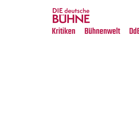
Tanz
Nachrufe
Crossover
Medientipps
Kritiken
Bühnenwelt
Dd