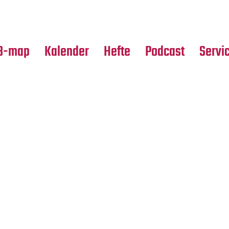
Premierensuche
Alle Hefte
Partne
Festival-Planer
Leseproben
Media
B-map
Kalender
Hefte
Podcast
Servi