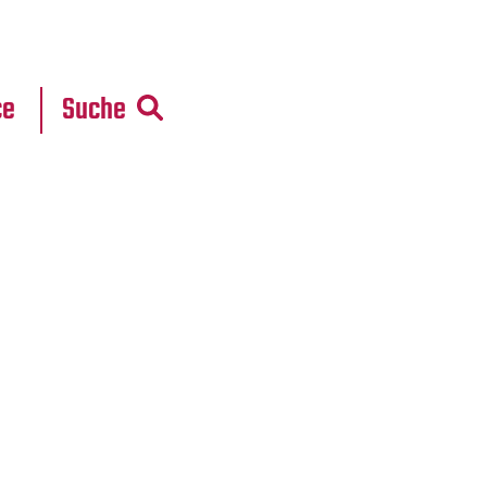
r
daten
ce
Suche