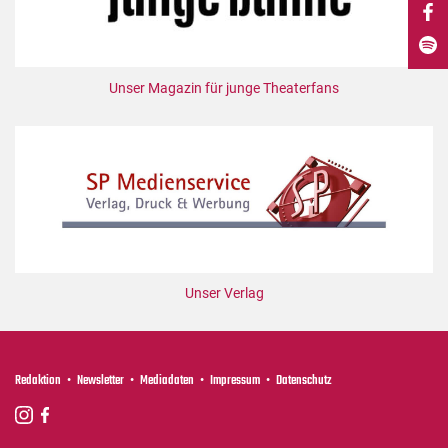
DdB-map
Kalender
Premierensuche
Unser Magazin für junge Theaterfans
Festival-Planer
Hefte
Alle Hefte
Leseproben
Podcast
Service
Unser Verlag
Shop / Abo
Newsletter
Redaktion
Redaktion
Newsletter
Mediadaten
Impressum
Datenschutz
Autor:innen
Partner