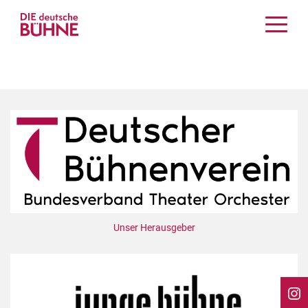
Kritiken
Schauspiel
Musiktheater
Tanz
Crossover
Bühnenwelt
Festivals & Veranstaltungen
Menschen & Theater
Themen
Unser Herausgeber
Internationales
Nachrufe
Medientipps