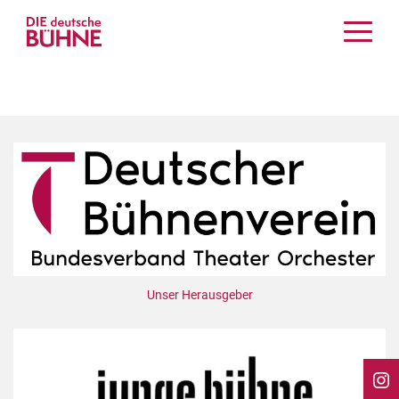
Kritiken
Schauspiel
Musiktheater
Tanz
Crossover
Bühnenwelt
Festivals & Veranstaltungen
Menschen & Theater
Themen
Unser Herausgeber
Internationales
Nachrufe
Medientipps