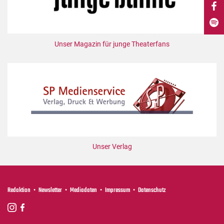
DdB-map
Kalender
Premierensuche
Unser Magazin für junge Theaterfans
Festival-Planer
Hefte
Alle Hefte
Leseproben
Podcast
Service
Unser Verlag
Shop / Abo
Newsletter
Redaktion
Redaktion
Newsletter
Mediadaten
Impressum
Datenschutz
Autor:innen
Partner