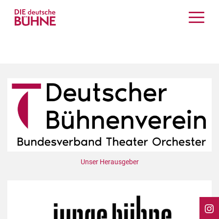
Kritiken
Schauspiel
Musiktheater
Tanz
Crossover
Bühnenwelt
Festivals & Veranstaltungen
Menschen & Theater
Themen
Unser Herausgeber
Internationales
Nachrufe
Medientipps