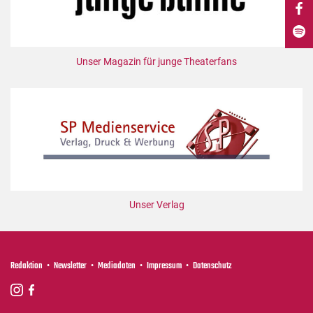
DdB-map
Kalender
Premierensuche
Unser Magazin für junge Theaterfans
Festival-Planer
Hefte
Alle Hefte
Leseproben
Podcast
Service
Unser Verlag
Shop / Abo
Newsletter
Redaktion
Redaktion
Newsletter
Mediadaten
Impressum
Datenschutz
Autor:innen
Partner