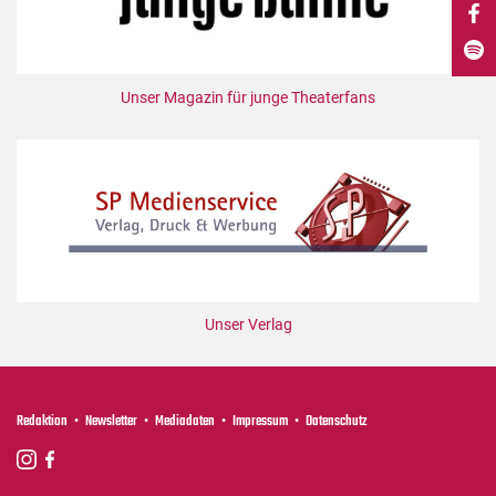
DdB-map
Kalender
Premierensuche
Unser Magazin für junge Theaterfans
Festival-Planer
Hefte
Alle Hefte
Leseproben
Podcast
Service
Unser Verlag
Shop / Abo
Newsletter
Redaktion
Redaktion
Newsletter
Mediadaten
Impressum
Datenschutz
Autor:innen
Partner