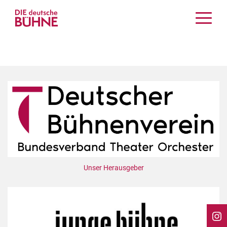
Kritiken
Schauspiel
Musiktheater
Tanz
Crossover
Bühnenwelt
Festivals & Veranstaltungen
Menschen & Theater
Themen
Unser Herausgeber
Internationales
Nachrufe
Medientipps