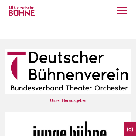
Kritiken
Schauspiel
Musiktheater
Tanz
Crossover
Bühnenwelt
Festivals & Veranstaltungen
Menschen & Theater
Themen
Unser Herausgeber
Internationales
Nachrufe
Medientipps