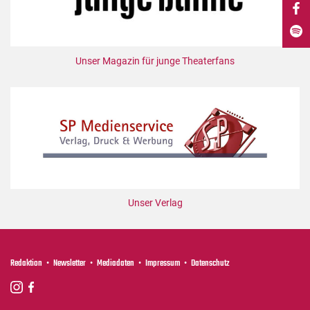
DdB-map
Kalender
Premierensuche
Unser Magazin für junge Theaterfans
Festival-Planer
Hefte
Alle Hefte
Leseproben
Podcast
Service
Unser Verlag
Shop / Abo
Newsletter
Redaktion
Redaktion
Newsletter
Mediadaten
Impressum
Datenschutz
Autor:innen
Partner