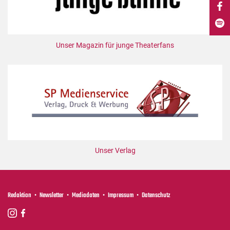
DdB-map
Kalender
Premierensuche
Unser Magazin für junge Theaterfans
Festival-Planer
Hefte
Alle Hefte
Leseproben
Podcast
Service
Unser Verlag
Shop / Abo
Newsletter
Redaktion
Redaktion
Newsletter
Mediadaten
Impressum
Datenschutz
Autor:innen
Partner