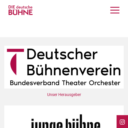
Kritiken
Schauspiel
Musiktheater
Tanz
Crossover
Bühnenwelt
Festivals & Veranstaltungen
Menschen & Theater
Themen
Unser Herausgeber
Internationales
Nachrufe
Medientipps