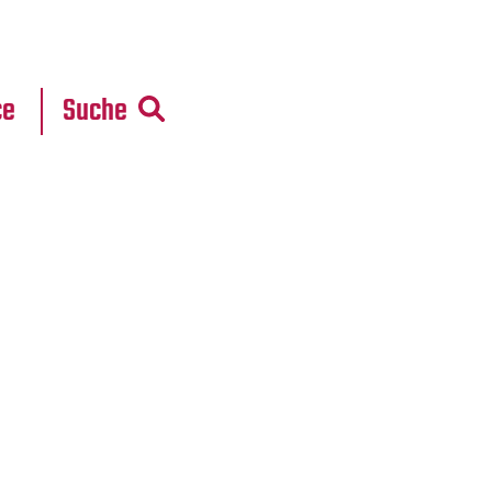
r
daten
ce
Suche