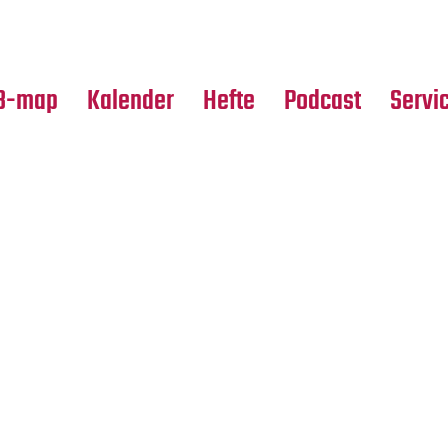
Premierensuche
Alle Hefte
Partne
Festival-Planer
Leseproben
Media
B-map
Kalender
Hefte
Podcast
Servi