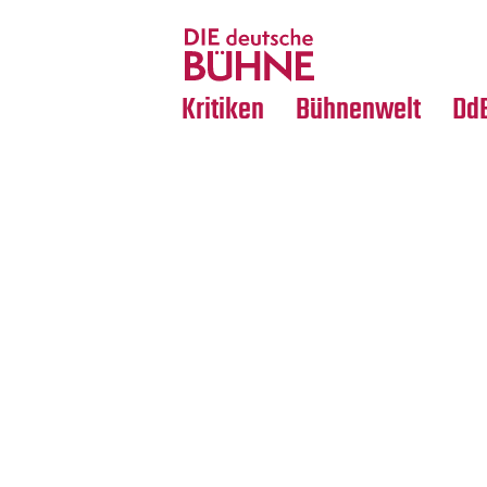
Tanz
Nachrufe
Crossover
Medientipps
Kritiken
Bühnenwelt
Dd