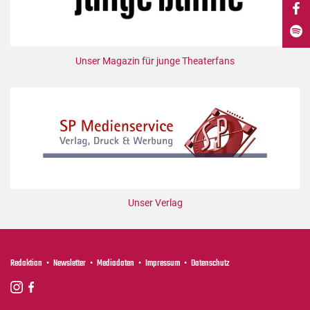
DdB-map
Kalender
Premierensuche
Unser Magazin für junge Theaterfans
Festival-Planer
Hefte
Alle Hefte
Leseproben
Podcast
Service
Unser Verlag
Shop / Abo
Newsletter
Redaktion
Redaktion
Newsletter
Mediadaten
Impressum
Datenschutz
Autor:innen
Partner