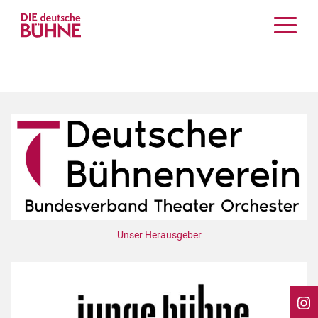
Kritiken
Schauspiel
Musiktheater
Tanz
Crossover
Bühnenwelt
Festivals & Veranstaltungen
Menschen & Theater
Themen
Unser Herausgeber
Internationales
Nachrufe
Medientipps